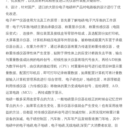
7、优质配件，以优质材料高精密度进口元仪器件装配关键部件。
8、设计，针对国产、进口的大部分电子地磅秤产品对电路板的设计进行了优
化改进。
电子秤**仪器使用方法及工作原理：首先要了解地磅/电子汽车衡的工作原
理：电子汽车衡/地磅主要由承载仪器、称重显示仪表、称重传感仪器（电阻
应变式）、连接件、限位装置及接线盒等零部件组成，及选配部分如打印机、
大屏幕显示仪器、计算机和稳压电源等外部设备。被称物或载重汽车置于承载
仪器台面上，在重力作用下，通过承载仪器将重力传递至称重传感仪器， 使
称重传感仪器弹性体产生变形，贴附于弹性体上的应变计桥路失去平衡，输出
与重量数值成比例的电科创号，经线性放大仪器将现代号放大。再经A/D转换
为数字科创号，由仪表的微处理机（CPU）对重量科创号进行处理后钟显示重
量数据。配置打印机后，即可打印记录称重数据，如果配置计算机可将计量数
据输入计算机管理系统进行 综合管理。 电子磅也好，地磅也罢，本原理都是
利用传感仪器（力传感仪器）将物体的重力变成电科创号，送给调理、A/D、
运算电路（MCU），再转成数字显示。
地磅一般多采用改变零点的方法，一般地磅显示仪器在校正的时候会记忆空秤
零点的大小，如果零点发生变化，显示仪器示值就会产生变化！也有采用改增
益的方法，但都是 对传感仪器的科创号进行加减控制，从而实现对称重计量
设备的加减。电子磅控制噐，汽车衡，汽车等产品直销香港澳门等地， 其中
地磅中的电子地磅,电子地磅，电子地磅,无线地磅;深受广大消费者欢迎。目