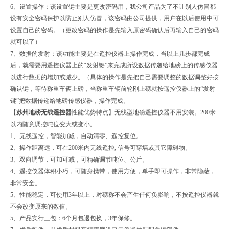
6、设置操作：该设置键主要是更改密码用，我公司产品为了不让别人仿冒都
设有安全密码保护以防止别人仿冒，该密码由公司提供，用户在以后使用中可
设置自己的密码。（更改密码的操作是先输入原密码确认后再输入自己的密码
就可以了）
7、数据的发射：该功能主要是在遥控仪器上操作完成，当以上几步都完成
后，就需要用遥控仪器上的“发射键”来完成所设数据传递给地磅上的传感仪器
以进行数据的增加或减少。（具体的操作是先把自己需要调整的数据调整好按
确认键，等待称重车辆上磅，当称重车辆前轮刚上磅就按遥控仪器上的“发射
键”把数据传递给地磅传感仪器，操作完成。
【
苏州地磅无线遥控器
性能优势特点】无线型地磅遥控仪器不用安装。200米
以内随意调控吨位变大或变小。
1、无线遥控，智能加减，自动清零、遥控复位。
2、操作距离远，可在200米内无线遥控, 信号可穿墙或其它障碍物。
3、双向调节，可加可减，可精确调节吨位、公斤。
4、遥控仪器体积小巧，可随身携带，使用方便，单手即可操作，非常隐蔽，
非常安全。
5、性能稳定，可使用3年以上，对磅称不会产生任何负影响，不按遥控仪器就
不会改变原来的数值。
5、产品实行三包：6个月包退包换，3年保修。