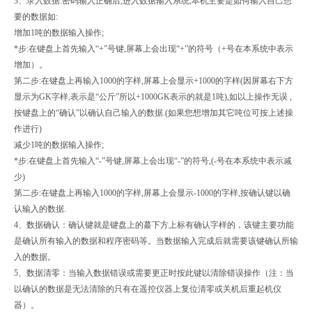
3、录入数据:密码输入正确后,进入数据输入系统,本机主要是如何输入自己想
要的数据如:
增加1吨的数据输入操作;
*步:在键盘上首先输入“+”号键,屏幕上会出现“+”的符号（+号在本系统中表示
增加）。
第二步:在键盘上再输入1000的字样,屏幕上会显示+1000的字样(因屏幕右下方
显示为GK字样,表示是“公斤”所以+1000GK表示的就是1吨),如以上操作无误 ,
按键盘上的“确认”以确认自己输入的数据.(如果您想增加其它吨位可按上述操
作进行)
减少1吨的数据输入操作;
*步:在键盘上首先输入“-”号键,屏幕上会出现“-”的符号,(-号在本系统中表示减
少)
第二步:在键盘上再输入1000的字样,屏幕上会显示-1000的字样,按确认键以确
认输入的数据.
4、数据确认：确认键就是键盘上的蕞下方上标有确认字样的，该键主要功能
是确认所有输入的数据和程序密码等。当数据输入完成后就需要该键确认所输
入的数据。
5、数据清零：当输入数据错误或需要更正时按此键以清除错误操作（注：当
以确认的数据是无法清除的只有在遥控仪器上复位清零或关机后重起机仪
器）。