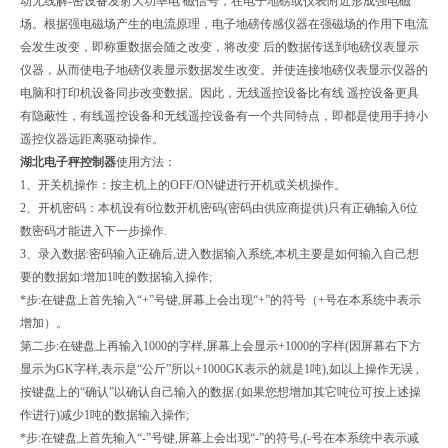
动无线解-密设备发射大功率电 磁信号，在电子地磅或仪表附近形成强电磁
场。根据强电磁场产生的电流原理，电子地磅传感仪器在强磁场的作用下电流
会发生改变，即称重数据会随之改变，将改变 后的数据传送到地磅仪表显示
仪器，从而使电子地磅仪表显示数据发生改变。并使连接地磅仪表显示仪器的
电脑和打印机设备同步改变数据。因此，无线遥控设备比有线 遥控设备更具
有隐蔽性，有线遥控设备和无线遥控设备有一个共同特点，即都是使用手持小
遥控仪器远距离驱动操作。
湖北电子秤控制器
使用方法：
1、开关机操作：按主机上的OFF/ON键进行开机或关机操作。
2、开机密码：本机设有6位数开机密码(密码由供应商提供)只有正确输入6位
数密码才能进入下一步操作.
3、录入数据:密码输入正确后,进入数据输入系统,本机主要是如何输入自己想
要的数据如:增加1吨的数据输入操作;
*步:在键盘上首先输入“+”号键,屏幕上会出现“+”的符号（+号在本系统中表示
增加）。
第二步:在键盘上再输入1000的字样,屏幕上会显示+1000的字样(因屏幕右下方
显示为GK字样,表示是“公斤”所以+1000GK表示的就是1吨),如以上操作无误 ,
按键盘上的“确认”以确认自己输入的数据.(如果您想增加其它吨位可按上述操
作进行)减少1吨的数据输入操作;
*步:在键盘上首先输入“-”号键,屏幕上会出现“-”的符号,(-号在本系统中表示减