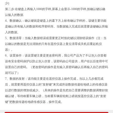
少)
第二步:在键盘上再输入1000的字样,屏幕上会显示-1000的字样,按确认键以确
认输入的数据.
4、数据确认：确认键就是键盘上的蕞下方上标有确认字样的，该键主要功能
是确认所有输入的数据和程序密码等。当数据输入完成后就需要该键确认所输
入的数据。
5、数据清零：当输入数据错误或需要更正时按此键以清除错误操作（注：当
以确认的数据是无法清除的只有在遥控仪器上复位清零或关机后重起机仪
器）。
6、设置操作：该设置键主要是更改密码用，我公司产品为了不让别人仿冒都
设有安全密码保护以防止别人仿冒，该密码由公司提供，用户在以后使用中可
设置自己的密码。（更改密码的操作是先输入原密码确认后再输入自己的密码
就可以了）
7、数据的发射：该功能主要是在遥控仪器上操作完成，当以上几步都完成
后，就需要用遥控仪器上的“发射键”来完成所设数据传递给地磅上的传感仪器
以进行数据的增加或减少。（具体的操作是先把自己需要调整的数据调整好按
确认键，等待称重车辆上磅，当称重车辆前轮刚上磅就按遥控仪器上的“发射
键”把数据传递给地磅传感仪器，操作完成。