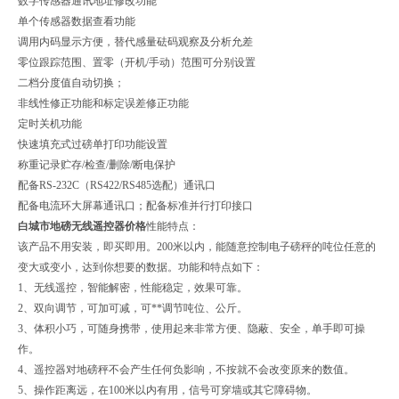
数字传感器通讯地址修改功能
单个传感器数据查看功能
调用内码显示方便，替代感量砝码观察及分析允差
零位跟踪范围、置零（开机/手动）范围可分别设置
二档分度值自动切换；
非线性修正功能和标定误差修正功能
定时关机功能
快速填充式过磅单打印功能设置
称重记录贮存/检查/删除/断电保护
配备RS-232C（RS422/RS485选配）通讯口
配备电流环大屏幕通讯口；配备标准并行打印接口
白城市地磅无线遥控器价格
性能特点：
该产品不用安装，即买即用。200米以内，能随意控制电子磅秤的吨位任意的
变大或变小，达到你想要的数据。功能和特点如下：
1、无线遥控，智能解密，性能稳定，效果可靠。
2、双向调节，可加可减，可**调节吨位、公斤。
3、体积小巧，可随身携带，使用起来非常方便、隐蔽、安全，单手即可操
作。
4、遥控器对地磅秤不会产生任何负影响，不按就不会改变原来的数值。
5、操作距离远，在100米以内有用，信号可穿墙或其它障碍物。