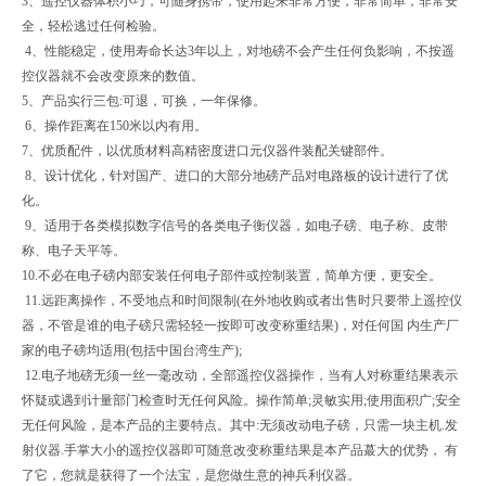
3、遥控仪器体积小巧，可随身携带，使用起来非常方便，非常简单，非常安
全，轻松逃过任何检验。
4、性能稳定，使用寿命长达3年以上，对地磅不会产生任何负影响，不按遥
控仪器就不会改变原来的数值。
5、产品实行三包:可退，可换，一年保修。
6、操作距离在150米以内有用。
7、优质配件，以优质材料高精密度进口元仪器件装配关键部件。
8、设计优化，针对国产、进口的大部分地磅产品对电路板的设计进行了优
化。
9、适用于各类模拟数字信号的各类电子衡仪器，如电子磅、电子称、皮带
称、电子天平等。
10.不必在电子磅内部安装任何电子部件或控制装置，简单方便，更安全。
11.远距离操作，不受地点和时间限制(在外地收购或者出售时只要带上遥控仪
器，不管是谁的电子磅只需轻轻一按即可改变称重结果)，对任何国 内生产厂
家的电子磅均适用(包括中国台湾生产);
12.电子地磅无须一丝一毫改动，全部遥控仪器操作，当有人对称重结果表示
怀疑或遇到计量部门检查时无任何风险。操作简单;灵敏实用;使用面积广;安全
无任何风险，是本产品的主要特点。其中:无须改动电子磅，只需一块主机.发
射仪器.手掌大小的遥控仪器即可随意改变称重结果是本产品蕞大的优势， 有
了它，您就是获得了一个法宝，是您做生意的神兵利仪器。