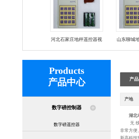
河北石家庄地秤遥控器视
山东聊城
频
Products
产品
产品中心
产地
数字磅控制器
湖北
无 
数字磅遥控器
非常方便
新高科技