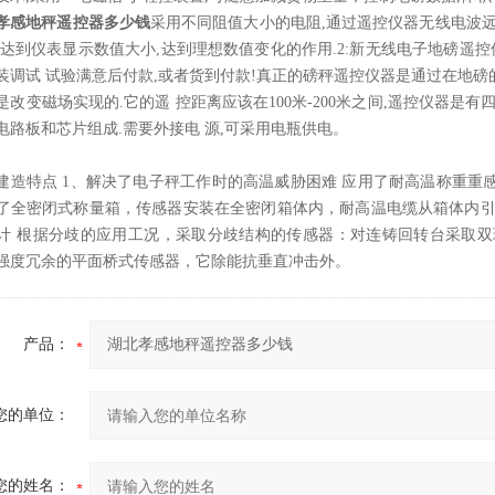
孝感地秤遥控器多少钱
采用不同阻值大小的电阻,通过遥控仪器无线电波远
 达到仪表显示数值大小,达到理想数值变化的作用.2:新无线电子地磅遥控
装调试 试验满意后付款,或者货到付款!真正的磅秤遥控仪器是通过在地
是改变磁场实现的.它的遥 控距离应该在100米-200米之间,遥控仪器是有
电路板和芯片组成.需要外接电 源,可采用电瓶供电。
建造特点 1、解决了电子秤工作时的高温威胁困难 应用了耐高温称重重感器
了全密闭式称量箱，传感器安装在全密闭箱体内，耐高温电缆从箱体内引
计 根据分歧的应用工况，采取分歧结构的传感器：对连铸回转台采取双
强度冗余的平面桥式传感器，它除能抗垂直冲击外。
产品：
您的单位：
您的姓名：