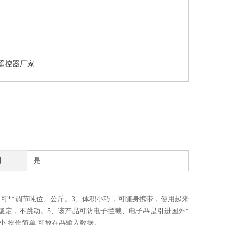
遥控器厂家
制
是
可**调节吨位、公斤。3、体积小巧，可随身携带，使用起来
稳定，不跳动。5、该产品可防电子拦截、电子##是引进国外*
小,操作简单,可放在##输入数据。