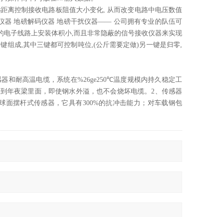
距离控制接收电路板阻值大小变化, 从而改变电路中电压数值
仪器 地磅解码仪器 地磅干扰仪器—— 公司拥有专业的队伍可
磅的电子线路上安装体积小,而且非常隐蔽的信号接收仪器来实现
四键组成,其中三键都可控制吨位,(公斤需要定做)另一键是归零,
和耐高温电缆，系统在%26ge250℃温度规模内持久稳定工
到年夜梁里面，即使钢水外溢，也不会烧坏电缆。2、传感器
球面摆杆式传感器，它具有300%的抗冲击能力；对车载钢包