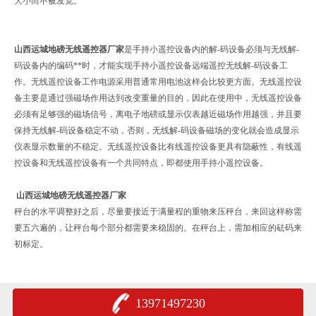
大小而不被发觉。
山西运城地磅无线遥控器厂家
是手持小遥控设备内的解-码设备必须与无线解-
码设备内的编码**时，才能实现手持小遥控设备远端遥控无线解-码设备工
作。无线遥控设备工作电源采用普通常用电池这样会比较更方面。无线遥控设
备主要是通过强磁场作用达到改变重量的目的，因此在使用中，无线遥控设备
必须有足够强的磁场信号，离电子地磅或显示仪表越近磁场作用越强，并且要
保持无线解-码设备稳定不动，否则，无线解-码设备磁场的变化就会造成显示
仪表显示数量的不稳定。无线遥控设备比有线遥控设备更具有隐蔽性，有线遥
控设备和无线遥控设备有一个共同特点，即都使用手持小遥控设备。
山西运城地磅无线遥控器厂家
秤台的水平调整好之后，尽量要接近于满量程的重物来压秤台，来回这样称需
要五六遍的，让秤台每个部分都需要来稳固的。在秤台上，需加相应的砝码来
初标定。
13971497230