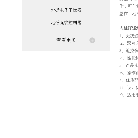
作，可任
地磅电子干扰器
总在，地
地磅无线控制器
吉林辽源
1、无线
查看更多
2、双向
3、遥控
4、性能
5、产品
6、操作
7、优质
8、设计
9、适用