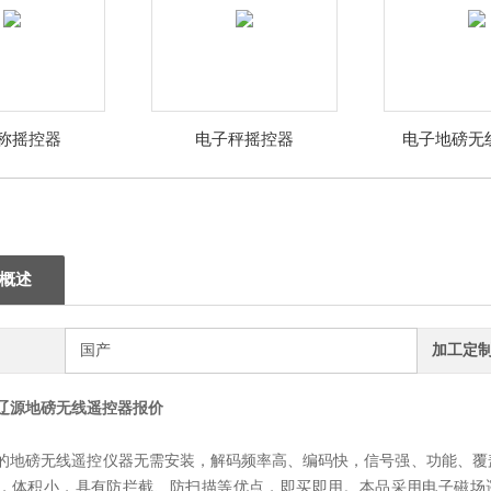
称摇控器
电子秤摇控器
电子地磅无
概述
国产
加工定
辽源地磅无线遥控器报价
的地磅无线遥控仪器无需安装，解码频率高、编码快，信号强、功能、覆
，体积小，具有防拦截、防扫描等优点，即买即用。本品采用电子磁场遥