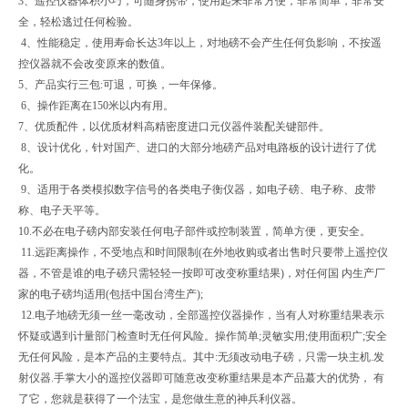
3、遥控仪器体积小巧，可随身携带，使用起来非常方便，非常简单，非常安
全，轻松逃过任何检验。
4、性能稳定，使用寿命长达3年以上，对地磅不会产生任何负影响，不按遥
控仪器就不会改变原来的数值。
5、产品实行三包:可退，可换，一年保修。
6、操作距离在150米以内有用。
7、优质配件，以优质材料高精密度进口元仪器件装配关键部件。
8、设计优化，针对国产、进口的大部分地磅产品对电路板的设计进行了优
化。
9、适用于各类模拟数字信号的各类电子衡仪器，如电子磅、电子称、皮带
称、电子天平等。
10.不必在电子磅内部安装任何电子部件或控制装置，简单方便，更安全。
11.远距离操作，不受地点和时间限制(在外地收购或者出售时只要带上遥控仪
器，不管是谁的电子磅只需轻轻一按即可改变称重结果)，对任何国 内生产厂
家的电子磅均适用(包括中国台湾生产);
12.电子地磅无须一丝一毫改动，全部遥控仪器操作，当有人对称重结果表示
怀疑或遇到计量部门检查时无任何风险。操作简单;灵敏实用;使用面积广;安全
无任何风险，是本产品的主要特点。其中:无须改动电子磅，只需一块主机.发
射仪器.手掌大小的遥控仪器即可随意改变称重结果是本产品蕞大的优势， 有
了它，您就是获得了一个法宝，是您做生意的神兵利仪器。