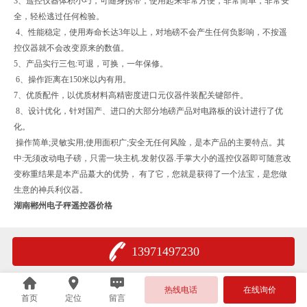
3、遥控仪器体积小巧，可随身携带，使用起来非常方便，非常简单，非常安
全，轻松逃过任何检验。
4、性能稳定，使用寿命长达3年以上，对地磅不会产生任何负影响，不按遥
控仪器就不会改变原来的数值。
5、产品实行三包:可退，可换，一年保修。
6、操作距离在150米以内有用。
7、优质配件，以优质材料高精密度进口元仪器件装配关键部件。
8、设计优化，针对国产、进口的大部分地磅产品对电路板的设计进行了优
化。
操作简单;灵敏实用;使用面积广;安全无任何风险，是本产品的主要特点。其
中:无须改动电子磅，只需一块主机.发射仪器.手掌大小的遥控仪器即可随意改
变称重结果是本产品蕞大的优势， 有了它，您就是获得了一个法宝，是您做
生意的神兵利仪器。
湖南郴州电子秤遥控器价格
13971497230
热线电话
在线询价
首页
定位
留言