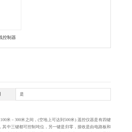
线控制器
制
是
米－300米之间，(空地上可达到500米).遥控仪器是有四键
｝，其中三键都可控制吨位，另一键是归零，接收是由电路板和