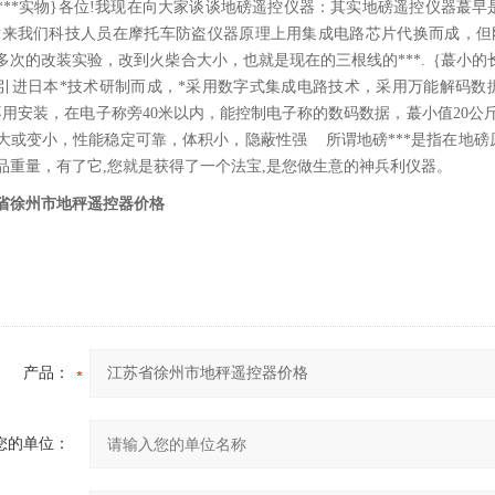
***实物}各位!我现在向大家谈谈地磅遥控仪器：其实地磅遥控仪器蕞早
后来我们科技人员在摩托车防盗仪器原理上用集成电路芯片代换而成，但
多次的改装实验，改到火柴合大小，也就是现在的三根线的***.｛蕞小的
引进日本*技术研制而成，*采用数字式集成电路技术，采用万能解码数据
*不用安装，在电子称旁40米以内，能控制电子称的数码数据，蕞小值20公斤
大或变小，性能稳定可靠，体积小，隐蔽性强 所谓地磅***是指在地
品重量，有了它,您就是获得了一个法宝,是您做生意的神兵利仪器。
省徐州市地秤遥控器价格
产品：
您的单位：