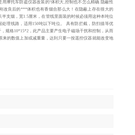
是用摩托车防盗仪器改装的!体积大,控制也不怎么精确.隐蔽性
刚改良后的***体积也有香烟合那么大！在隐蔽上存在很大的
长半支烟，宽1.5厘米，在管线里面装的时候必须用这种本吨位
处理线路，适用150吨以下吨位。 具有防拦截，防扫描等优
，规格10*15*2，此产品主要产生电子磁场干扰和控制，从而
磅原来的数值上加或减重量，达到只要一按遥控仪器就能改变地