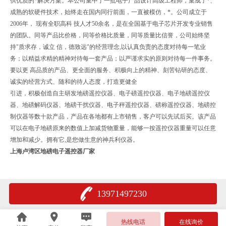
供优质的*解决方案。本公司集中了一批电子产品设计高级工程师，集成了*、
成熟的软硬件技术，始终走在国内同行前面，一直被模仿，*。公司成立于
2006年， 现有全职高科 技人才50余名，是在全国基于电子芯片开发专业销售
的团队。同等产品比价格，同等价格比质量，同等质量比信誉，公司始终坚
持"质求存，诚立 信，德致远"的经营理念,以认真负责的态度对待每一笔业
务；以精益求精的精神对待每一套产品；以严谨求实的原则对待每一件事务。
要以更 高品质的产品、更全面的服务、积极向上的精神、刻苦钻研的态度、
诚实的经营方式、随和的待人态度，打造更健全
引进，积极创造自主研发地磅遥控仪器、电子磅遥控仪器、电子地磅遥控仪
器、地磅解码仪器、地磅干扰仪器、电子秤遥控仪器、磅称遥控仪器、地磅控
制仪器等数十款产品，产品在各地都有上市销售，客户可以先试后买。该产品
可以在电子地磅原来的数值上加减货物重量，能够一按遥控仪器重量可以任意
增加和减少。拥有它,是您做生意的神兵利仪器。
上海卢湾区地磅电子遥控器厂家
13971497230
热线电话
在线询价