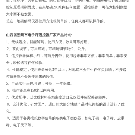
靠，体积小，具有防拦截、防扫描等优点，即买即用。本品采用电子磁场遥控
控制原理研制而成，在离地磅200米内任何位置，遥控操作，可任意控制数据
大小而不被发觉。
总在，地磅解码仪器使用方法很简单的，任何人都可以操作的。
山西省朔州市电子秤遥控器厂家
产品特点:
1、无线遥控，智能解码，使用方便，效果可靠好用。
2、双向调节，可加可减，可精确调节吨位、公斤。
3、遥控仪器体积小巧，可随身携带，使用起来非常方便，非常简单，非常安
全，轻松逃过任何检验。
4、性能稳定，使用寿命长达3年以上，对地磅不会产生任何负影响，不按遥
控仪器就不会改变原来的数值。
5、产品实行三包:可退，可换，一年保修。
6、操作距离在150米以内有用。
7、优质配件，以优质材料高精密度进口元仪器件装配关键部件。
8、设计优化，针对国产、进口的大部分地磅产品对电路板的设计进行了优
化。
9、适用于各类模拟数字信号的各类电子衡仪器，如电子磅、电子称、皮带
称、电子天平等。