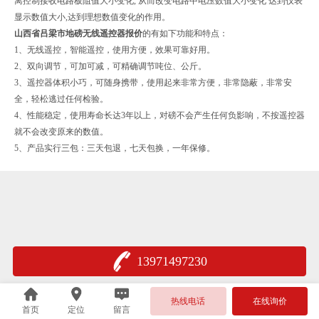
离控制接收电路板阻值大小变化, 从而改变电路中电压数值大小变化 达到仪表
显示数值大小,达到理想数值变化的作用。
山西省吕梁市地磅无线遥控器报价
的
有如下功能和特点：
1、无线遥控，智能遥控，使用方便，效果可靠好用。
2、双向调节，可加可减，可精确调节吨位、公斤。
3、遥控器体积小巧，可随身携带，使用起来非常方便，非常隐蔽，非常安
全，轻松逃过任何检验。
4、性能稳定，使用寿命长达3年以上，对磅不会产生任何负影响，不按遥控器
就不会改变原来的数值。
5、产品实行三包：三天包退，七天包换，一年保修。
13971497230
热线电话
在线询价
首页
定位
留言