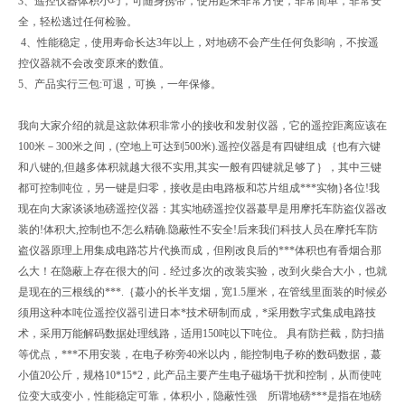
3、遥控仪器体积小巧，可随身携带，使用起来非常方便，非常简单，非常安
全，轻松逃过任何检验。
4、性能稳定，使用寿命长达3年以上，对地磅不会产生任何负影响，不按遥
控仪器就不会改变原来的数值。
5、产品实行三包:可退，可换，一年保修。
我向大家介绍的就是这款体积非常小的接收和发射仪器，它的遥控距离应该在
100米－300米之间，(空地上可达到500米).遥控仪器是有四键组成｛也有六键
和八键的,但越多体积就越大很不实用,其实一般有四键就足够了｝，其中三键
都可控制吨位，另一键是归零，接收是由电路板和芯片组成***实物}各位!我
现在向大家谈谈地磅遥控仪器：其实地磅遥控仪器蕞早是用摩托车防盗仪器改
装的!体积大,控制也不怎么精确.隐蔽性不安全!后来我们科技人员在摩托车防
盗仪器原理上用集成电路芯片代换而成，但刚改良后的***体积也有香烟合那
么大！在隐蔽上存在很大的问．经过多次的改装实验，改到火柴合大小，也就
是现在的三根线的***.｛蕞小的长半支烟，宽1.5厘米，在管线里面装的时候必
须用这种本吨位遥控仪器引进日本*技术研制而成，*采用数字式集成电路技
术，采用万能解码数据处理线路，适用150吨以下吨位。 具有防拦截，防扫描
等优点，***不用安装，在电子称旁40米以内，能控制电子称的数码数据，蕞
小值20公斤，规格10*15*2，此产品主要产生电子磁场干扰和控制，从而使吨
位变大或变小，性能稳定可靠，体积小，隐蔽性强 所谓地磅***是指在地磅