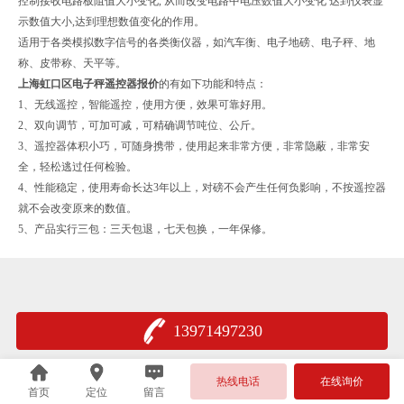
控制接收电路板阻值大小变化, 从而改变电路中电压数值大小变化 达到仪表显
示数值大小,达到理想数值变化的作用。
适用于各类模拟数字信号的各类衡仪器，如汽车衡、电子地磅、电子秤、地
称、皮带称、天平等。
上海虹口区电子秤遥控器报价
的
有如下功能和特点：
1、无线遥控，智能遥控，使用方便，效果可靠好用。
2、双向调节，可加可减，可精确调节吨位、公斤。
3、遥控器体积小巧，可随身携带，使用起来非常方便，非常隐蔽，非常安
全，轻松逃过任何检验。
4、性能稳定，使用寿命长达3年以上，对磅不会产生任何负影响，不按遥控器
就不会改变原来的数值。
5、产品实行三包：三天包退，七天包换，一年保修。
13971497230
热线电话
在线询价
首页
定位
留言