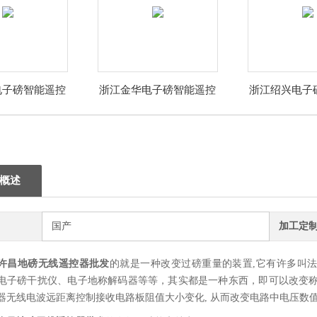
电子磅智能遥控
浙江金华电子磅智能遥控
浙江绍兴电子
器厂家
器厂家
器厂
概述
国产
加工定
许昌地磅无线遥控器批发
的
就是一种改变过磅重量的装置,它有许多叫
电子磅干扰仪、电子地称解码器等等，其实都是一种东西，即可以改变称
器无线电波远距离控制接收电路板阻值大小变化, 从而改变电路中电压数值