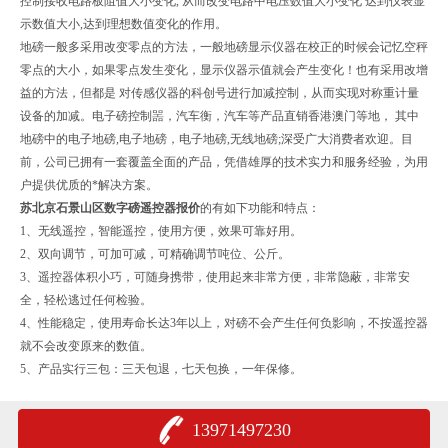
控制接收电路板阻值大小变化, 从而改变电路中电压数值大小变化 达到仪表显
示数值大小,达到理想数值变化的作用。
地磅一般多采用改变零点的方法，一般地磅显示仪器在校正的时候会记忆空秤
零点的大小，如果零点发生变化，显示仪器示值就会产生变化！也有采用改增
益的方法，但都是 对传感仪器的科创号进行加减控制，从而实现对称重计量
设备的加减。电子磅控制噐，汽车衡，汽车等产品直销香港澳门等地， 其中
地磅中的电子地磅,电子地磅，电子地磅,无线地磅;深受广大消费者欢迎。目
前，公司已拥有一套覆盖全面的产品，凭借雄厚的技术实力和服务经验，为用
户提供优质的*解决方案。
苏
北京石景山区数字磅遥控器报价
的
有如下功能和特点：
1、无线遥控，智能遥控，使用方便，效果可靠好用。
2、双向调节，可加可减，可精确调节吨位、公斤。
3、遥控器体积小巧，可随身携带，使用起来非常方便，非常隐蔽，非常安
全，轻松逃过任何检验。
4、性能稳定，使用寿命长达3年以上，对磅不会产生任何负影响，不按遥控器
就不会改变原来的数值。
5、产品实行三包：三天包退，七天包换，一年保修。
13971497230