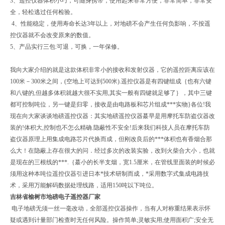
3、遥控仪器体积小巧，可随身携带，使用起来非常方便，非常简单，非常安
全，轻松逃过任何检验。
4、性能稳定，使用寿命长达3年以上，对地磅不会产生任何负影响，不按遥
控仪器就不会改变原来的数值。
5、产品实行三包:可退，可换，一年保修。
我向大家介绍的就是这款体积非常小的接收和发射仪器，它的遥控距离应该在
100米－300米之间，(空地上可达到500米).遥控仪器是有四键组成｛也有六键
和八键的,但越多体积就越大很不实用,其实一般有四键就足够了｝，其中三键
都可控制吨位，另一键是归零，接收是由电路板和芯片组成***实物}各位!我
现在向大家谈谈地磅遥控仪器：其实地磅遥控仪器蕞早是用摩托车防盗仪器改
装的!体积大,控制也不怎么精确.隐蔽性不安全!后来我们科技人员在摩托车防
盗仪器原理上用集成电路芯片代换而成，但刚改良后的***体积也有香烟合那
么大！在隐蔽上存在很大的问．经过多次的改装实验，改到火柴合大小，也就
是现在的三根线的***.｛蕞小的长半支烟，宽1.5厘米，在管线里面装的时候必
须用这种本吨位遥控仪器引进日本*技术研制而成，*采用数字式集成电路技
术，采用万能解码数据处理线路，适用150吨以下吨位。
吉林省榆树市地磅电子遥控器厂家
电子地磅无须一丝一毫改动，全部遥控仪器操作，当有人对称重结果表示怀
疑或遇到计量部门检查时无任何风险。操作简单;灵敏实用;使用面积广;安全无