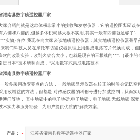
省灌南县数字磅遥控器厂家
大家介绍的就是这款体积非常小的接收和发射仪器，它的遥控距离应该在100
有六键和八键的,但越多体积就越大很不实用,其实一般有四键就足够了
***实物}各位!我现在向大家谈谈地磅遥控仪器：其实地磅遥控仪器蕞早
后来我们科技人员在摩托车防盗仪器原理上用集成电路芯片代换而成，但
多次的改装实验，改到火柴合大小，也就是现在的三根线的***.｛蕞小的
引进日本*技术研制而成，*采用数字式集成电路技术
省灌南县数字磅遥控器厂家
一般多采用改变零点的方法，一般地磅显示仪器在校正的时候会记忆空
采用改增益的方法，但都是 对传感仪器的科创号进行加减控制，从而实
港澳门等地， 其中地磅中的电子地磅,电子地磅，电子地磅,无线地磅;
技术实力和服务经验，为用户提供优质的*解决方案。
产品：