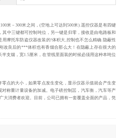
米－300米之间，(空地上可达到500米).遥控仪器是有四键
｝，其中三键都可控制吨位，另一键是归零，接收是由电路板和
是用摩托车防盗仪器改装的!体积大,控制也不怎么精确.隐蔽性
刚改良后的***体积也有香烟合那么大！在隐蔽上存在很大的
长半支烟，宽1.5厘米，在管线里面装的时候必须用这种本吨位
秤零点的大小，如果零点发生变化，显示仪器示值就会产生变
现对称重计量设备的加减。电子磅控制噐，汽车衡，汽车等产
深受广大消费者欢迎。目前，公司已拥有一套覆盖全面的产品，凭