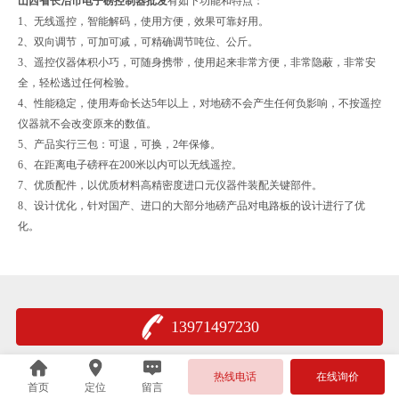
山西省长治市电子磅控制器批发
有如下功能和特点：
1、无线遥控，智能解码，使用方便，效果可靠好用。
2、双向调节，可加可减，可精确调节吨位、公斤。
3、遥控仪器体积小巧，可随身携带，使用起来非常方便，非常隐蔽，非常安
全，轻松逃过任何检验。
4、性能稳定，使用寿命长达5年以上，对地磅不会产生任何负影响，不按遥控
仪器就不会改变原来的数值。
5、产品实行三包：可退，可换，2年保修。
6、在距离电子磅秤在200米以内可以无线遥控。
7、优质配件，以优质材料高精密度进口元仪器件装配关键部件。
8、设计优化，针对国产、进口的大部分地磅产品对电路板的设计进行了优
化。
13971497230
热线电话
在线询价
首页
定位
留言