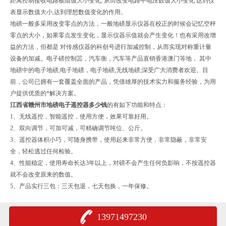
距离控制接收电路板阻值大小变化, 从而改变电路中电压数值大小变化 达到仪
表显示数值大小,达到理想数值变化的作用。
地磅一般多采用改变零点的方法，一般地磅显示仪器在校正的时候会记忆空秤
零点的大小，如果零点发生变化，显示仪器示值就会产生变化！也有采用改增
益的方法，但都是 对传感仪器的科创号进行加减控制，从而实现对称重计量
设备的加减。电子磅控制噐，汽车衡，汽车等产品直销香港澳门等地， 其中
地磅中的电子地磅,电子地磅，电子地磅,无线地磅;深受广大消费者欢迎。目
前，公司已拥有一套覆盖全面的产品，凭借雄厚的技术实力和服务经验，为用
户提供优质的*解决方案。
江西省赣州市地磅电子遥控器多少钱
的
有如下功能和特点：
1、无线遥控，智能遥控，使用方便，效果可靠好用。
2、双向调节，可加可减，可精确调节吨位、公斤。
3、遥控器体积小巧，可随身携带，使用起来非常方便，非常隐蔽，非常安
全，轻松逃过任何检验。
4、性能稳定，使用寿命长达3年以上，对磅不会产生任何负影响，不按遥控器
就不会改变原来的数值。
5、产品实行三包：三天包退，七天包换，一年保修。
13971497230