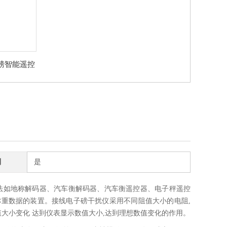
磅智能遥控
家
制
是
法如地称解码器、汽车衡解码器、汽车衡遥控器、电子秤遥控
重数据的装置。接线电子磅干扰仪采用不同阻值大小的电阻,
大小变化 达到仪表显示数值大小,达到理想数值变化的作用。