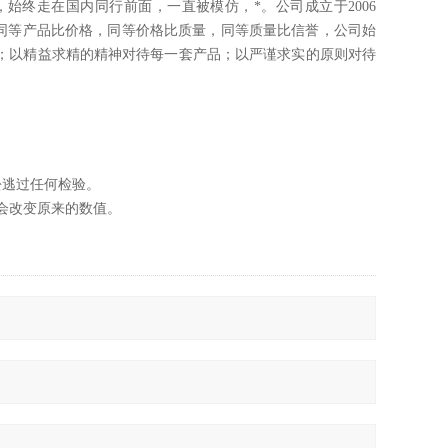
始终走在国内同行前面，一直被模仿，*。公司成立于2006
。同等产品比价格，同等价格比质量，同等质量比信誉，公司始
业务；以精益求精的精神对待每一套产品；以严谨求实的原则对待
松逃过任何检验。
会改变原来的数值。