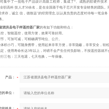
司集中了一批电子产品设计高级工程师，集成了*、成熟的软硬件技术，
有全职高科 技人才50余名，是在全国基于电子芯片开发专业销售的团队
"质求存，诚立 信，德致远"的经营理念,以认真负责的态度对待每一笔
务。
省泗洪县电子秤遥控器厂家
的
有如下功能和特点：
遥控，智能遥控，使用方便，效果可靠好用。
调节，可加可减，可精确调节吨位、公斤。
器体积小巧，可随身携带，使用起来非常方便，非常隐蔽，非常安全，轻
稳定，使用寿命长达3年以上，对磅不会产生任何负影响，不按遥控器就不
实行三包：三天包退，七天包换，一年保修。
产品：
您的单位：
您的姓名：