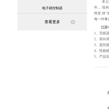
本公
年， 现
电子磅控制器
终坚 持
每一件事
查看更多
江苏
1、无线
2、双向
3、遥控
4、性能
5、产品