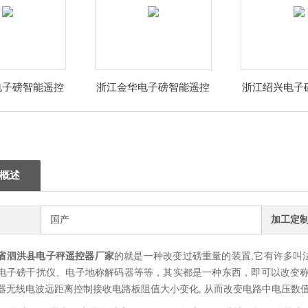
电子磅智能遥控
浙江金华电子磅智能遥控
浙江绍兴电子
器厂家
器厂家
器厂
概述
国产
加工定
省泗洪县电子秤遥控器厂家
的
就是一种改变过磅重量的装置,它有许多叫
电子磅干扰仪、电子地称解码器等等，其实都是一种东西，即可以改变称
器无线电波远距离控制接收电路板阻值大小变化, 从而改变电路中电压数值