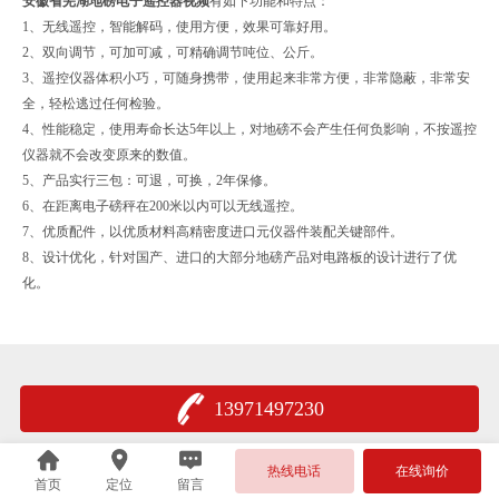
安徽省芜湖地磅电子遥控器视频
有如下功能和特点：
1、无线遥控，智能解码，使用方便，效果可靠好用。
2、双向调节，可加可减，可精确调节吨位、公斤。
3、遥控仪器体积小巧，可随身携带，使用起来非常方便，非常隐蔽，非常安
全，轻松逃过任何检验。
4、性能稳定，使用寿命长达5年以上，对地磅不会产生任何负影响，不按遥控
仪器就不会改变原来的数值。
5、产品实行三包：可退，可换，2年保修。
6、在距离电子磅秤在200米以内可以无线遥控。
7、优质配件，以优质材料高精密度进口元仪器件装配关键部件。
8、设计优化，针对国产、进口的大部分地磅产品对电路板的设计进行了优
化。
13971497230
热线电话
在线询价
首页
定位
留言