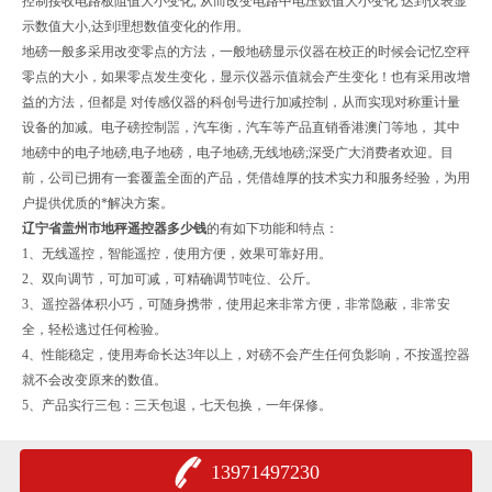
控制接收电路板阻值大小变化, 从而改变电路中电压数值大小变化 达到仪表显
示数值大小,达到理想数值变化的作用。
地磅一般多采用改变零点的方法，一般地磅显示仪器在校正的时候会记忆空秤
零点的大小，如果零点发生变化，显示仪器示值就会产生变化！也有采用改增
益的方法，但都是 对传感仪器的科创号进行加减控制，从而实现对称重计量
设备的加减。电子磅控制噐，汽车衡，汽车等产品直销香港澳门等地， 其中
地磅中的电子地磅,电子地磅，电子地磅,无线地磅;深受广大消费者欢迎。目
前，公司已拥有一套覆盖全面的产品，凭借雄厚的技术实力和服务经验，为用
户提供优质的*解决方案。
辽宁省盖州市地秤遥控器多少钱
的
有如下功能和特点：
1、无线遥控，智能遥控，使用方便，效果可靠好用。
2、双向调节，可加可减，可精确调节吨位、公斤。
3、遥控器体积小巧，可随身携带，使用起来非常方便，非常隐蔽，非常安
全，轻松逃过任何检验。
4、性能稳定，使用寿命长达3年以上，对磅不会产生任何负影响，不按遥控器
就不会改变原来的数值。
5、产品实行三包：三天包退，七天包换，一年保修。
13971497230