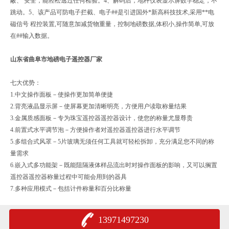
蔽、 安全，能轻松逃过任何检验。4、解码后，地秤仪表显示屏数字稳定，不
跳动。5、该产品可防电子拦截、电子##是引进国外*新高科技技术,采用**电
磁信号 程控装置,可随意加减货物重量，控制地磅数据,体积小,操作简单,可放
在##输入数据。
山东省曲阜市地磅电子遥控器厂家
七大优势：
1.中文操作面板－使操作更加简单便捷
2.背亮液晶显示屏－使屏幕更加清晰明亮，方便用户读取称量结果
3.金属质感面板－专为珠宝遥控器遥控器设计，使您的称量尤显尊贵
4.前置式水平调节泡－方便操作者对遥控器遥控器进行水平调节
5.多组合式风罩－5片玻璃无须任何工具就可轻松拆卸，充分满足您不同的称
量需求
6.嵌入式多功能架－既能阻隔液体样品流出时对操作面板的影响，又可以搁置
遥控器遥控器称量过程中可能会用到的器具
7.多种应用模式－包括计件称量和百分比称量
13971497230