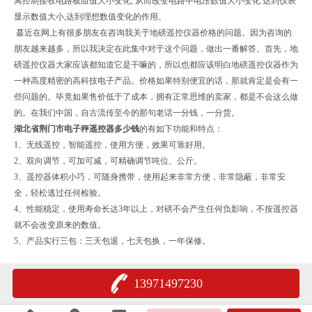
离控制接收电路板阻值大小变化, 从而改变电路中电压数值大小变化 达到仪表
显示数值大小,达到理想数值变化的作用。
蕞近在网上有很多朋友在咨询我关于地磅遥控仪器价格的问题。因为咨询的
朋友越来越多，所以我决定在此集中对于这个问题，做出一番解答。首先，地
磅遥控仪器大家应该都知道它是干嘛的，所以也都应该明白地磅遥控仪器作为
一种高度精密的高科技电子产品。价格如果特别便宜的话，那就肯定是会有一
些问题的。毕竟如果售价低于了成本，拥有正常思维的卖家，都是不会这么做
的。在我们中国，自古流传至今的那句老话一分钱，一分货。
湖北省荆门市电子秤遥控器多少钱
的
有如下功能和特点：
1、无线遥控，智能遥控，使用方便，效果可靠好用。
2、双向调节，可加可减，可精确调节吨位、公斤。
3、遥控器体积小巧，可随身携带，使用起来非常方便，非常隐蔽，非常安
全，轻松逃过任何检验。
4、性能稳定，使用寿命长达3年以上，对磅不会产生任何负影响，不按遥控器
就不会改变原来的数值。
5、产品实行三包：三天包退，七天包换，一年保修。
13971497230