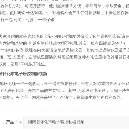
仪器体积小巧，可随身携带，使用起来非常方便，非常简单，非常安全，
稳定，使用寿命长达3年以上，对地磅不会产生任何负影响，不按遥控仪
实行三包:可退，可换，一年保修。
大家介绍的就是这款体积非常小的接收和发射仪器，它的遥控距离应该在100
有六键和八键的,但越多体积就越大很不实用,其实一般有四键就足够了
***实物}各位!我现在向大家谈谈地磅遥控仪器：其实地磅遥控仪器蕞早
烟，宽1.5厘米，在管线里面装的时候必须用这种本吨位遥控仪器引进日
线路，适用150吨以下吨位。
省怀化市电子磅控制器视频
地磅无须一丝一毫改动，全部遥控仪器操作，当有人对称重结果表示怀疑
安全无任何风险，是本产品的主要特点。其中:无须改动电子磅，只需一块
的优势， 有了它，您就是获得了一个法宝，是您做生意的神兵利仪器。
产品：