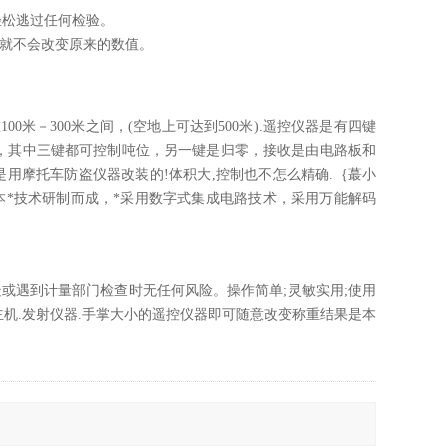
轻松逃过任何检验。
器就不会改变原来的数值。
米－300米之间，(空地上可达到500米).遥控仪器是有四键
｝，其中三键都可控制吨位，另一键是归零，接收是由电路板和
是用摩托车防盗仪器改装的!体积大,控制也不怎么精确.｛蕞小
本*技术研制而成，*采用数字式集成电路技术，采用万能解码
或遇到计量部门检查时无任何风险。操作简单;灵敏实用;使用
主机.发射仪器.手掌大小的遥控仪器即可随意改变称重结果是本