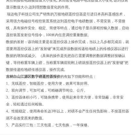
离控制接收电路板阻值大小变化, 从而改变电路中电压数值大小变化 达到仪表
显示数值大小,达到理想数值变化的作用。
瑞达电子科技公司生产销售的万能地磅遥控仪器是引进日本高科遥感技术，
采用强力电磁信号程控装置系统达到遥控电子地磅数据，不需安装，不需接
线，具有操作安全、稳定、简便等特点，通过电子显示屏程控输入数据，启动
遥控装置发射信号指令，100米内任意调控重量数据。
数据的发射：该功能主要是在遥控仪器上操作完成，当以上几步都完成后，就
需要用遥控仪器上的“发射键”来完成所设数据传递给地磅上的传感仪器以进行
数据的增加或减少。（具体的操作是先把自己需要调整的数据调整好按确认
键，等待称重车辆上磅，当称重车辆前轮刚上磅就按遥控仪器上的“发射键”把
数据传递给地磅传感仪器，操作完成。
吉林白山江源区数字磅遥控器报价
的
有如下功能和特点：
1、无线遥控，智能遥控，使用方便，效果可靠好用。
2、双向调节，可加可减，可精确调节吨位、公斤。
3、遥控器体积小巧，可随身携带，使用起来非常方便，非常隐蔽，非常安
全，轻松逃过任何检验。
4、性能稳定，使用寿命长达3年以上，对磅不会产生任何负影响，不按遥控器
就不会改变原来的数值。
5、产品实行三包：三天包退，七天包换，一年保修。