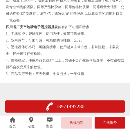
公司成立于2006年， 现有全职高科 技人才50余名，是在全国基于电子芯片开
发专业销售的团队。同等产品比价格，同等价格比质量，同等质量比信誉，公
司始终坚 持"质求存，诚立 信，德致远"的经营理念,以认真负责的态度对待每
一笔业务
四川省广安市地磅电子遥控器批发
的
有如下功能和特点：
1、无线遥控，智能遥控，使用方便，效果可靠好用。
2、双向调节，可加可减，可精确调节吨位、公斤。
3、遥控器体积小巧，可随身携带，使用起来非常方便，非常隐蔽，非常安
全，轻松逃过任何检验。
4、性能稳定，使用寿命长达3年以上，对磅不会产生任何负影响，不按遥控器
就不会改变原来的数值。
5、产品实行三包：三天包退，七天包换，一年保修。
13971497230
热线电话
在线询价
首页
定位
留言