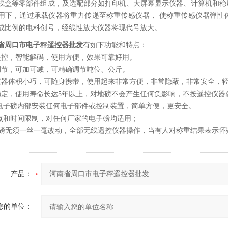
线盒等零部件组成，及选配部分如打印机、大屏幕显示仪器、计算机和稳
用下，通过承载仪器将重力传递至称重传感仪器， 使称重传感仪器弹性
成比例的电科创号，经线性放大仪器将现代号放大。
省周口市电子秤遥控器批发
有如下功能和特点：
遥控，智能解码，使用方便，效果可靠好用。
调节，可加可减，可精确调节吨位、公斤。
仪器体积小巧，可随身携带，使用起来非常方便，非常隐蔽，非常安全，
稳定，使用寿命长达5年以上，对地磅不会产生任何负影响，不按遥控仪器
在电子磅内部安装任何电子部件或控制装置，简单方便，更安全。
地点和时间限制，对任何厂家的电子磅均适用；
子地磅无须一丝一毫改动，全部无线遥控仪器操作，当有人对称重结果表示
产品：
您的单位：