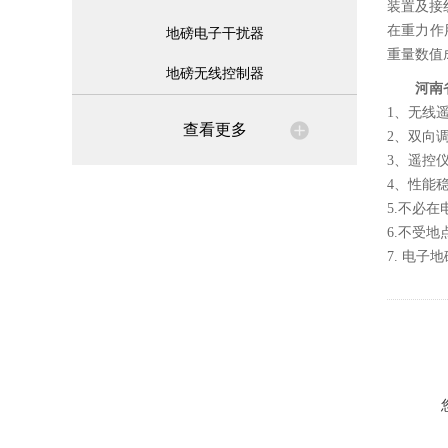
装置及接
在重力作
地磅电子干扰器
重量数值
地磅无线控制器
河南
1、无线
查看更多
2、双向
3、遥控
4、性能
5.不必
6.不受
7. 电