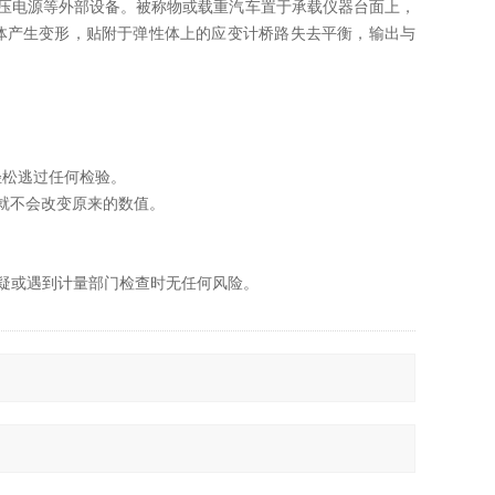
压电源等外部设备。被称物或载重汽车置于承载仪器台面上，
体产生变形，贴附于弹性体上的应变计桥路失去平衡，输出与
轻松逃过任何检验。
就不会改变原来的数值。
怀疑或遇到计量部门检查时无任何风险。