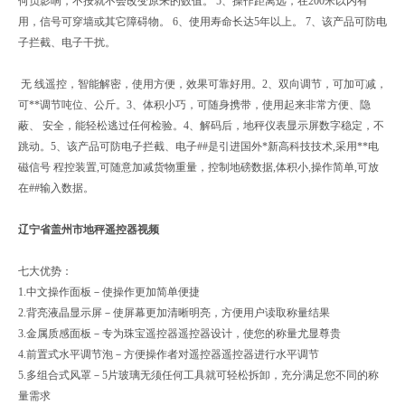
何负影响，不按就不会改变原来的数值。 5、操作距离远，在200米以内有
用，信号可穿墙或其它障碍物。 6、使用寿命长达5年以上。 7、该产品可防电
子拦截、电子干扰。
无 线遥控，智能解密，使用方便，效果可靠好用。2、双向调节，可加可减，
可**调节吨位、公斤。3、体积小巧，可随身携带，使用起来非常方便、隐
蔽、 安全，能轻松逃过任何检验。4、解码后，地秤仪表显示屏数字稳定，不
跳动。5、该产品可防电子拦截、电子##是引进国外*新高科技技术,采用**电
磁信号 程控装置,可随意加减货物重量，控制地磅数据,体积小,操作简单,可放
在##输入数据。
辽宁省盖州市地秤遥控器视频
七大优势：
1.中文操作面板－使操作更加简单便捷
2.背亮液晶显示屏－使屏幕更加清晰明亮，方便用户读取称量结果
3.金属质感面板－专为珠宝遥控器遥控器设计，使您的称量尤显尊贵
4.前置式水平调节泡－方便操作者对遥控器遥控器进行水平调节
5.多组合式风罩－5片玻璃无须任何工具就可轻松拆卸，充分满足您不同的称
量需求