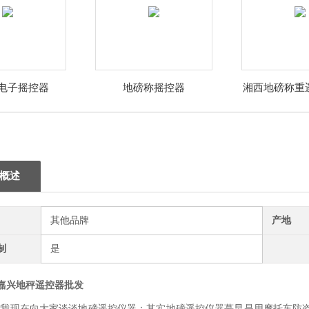
电子摇控器
地磅称摇控器
湘西地磅称重
钱
概述
其他品牌
产地
制
是
嘉兴地秤遥控器批发
!我现在向大家谈谈地磅遥控仪器：其实地磅遥控仪器蕞早是用摩托车防盗