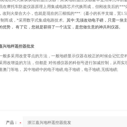
员在摩托车防盗仪器原理上用集成电路芯片代换而成，但刚改良后的**
，改到火柴合大小，也就是现在的三根线的***.｛蕞小的长半支烟，宽1
研制而成，*采用数字式集成电路技术。
其中:无须改动电子磅，只需一块
的优势， 有了它，您就是获得了一个法宝，是您做生意的神兵利仪器。
嘉兴地秤遥控器批发
一般多采用改变零点的方法，一般地磅显示仪器在校正的时候会记忆空
采用改增益的方法，但都是 对传感仪器的科创号进行加减控制，从而实
港澳门等地， 其中地磅中的电子地磅,电子地磅，电子地磅,无线地磅;
产品：