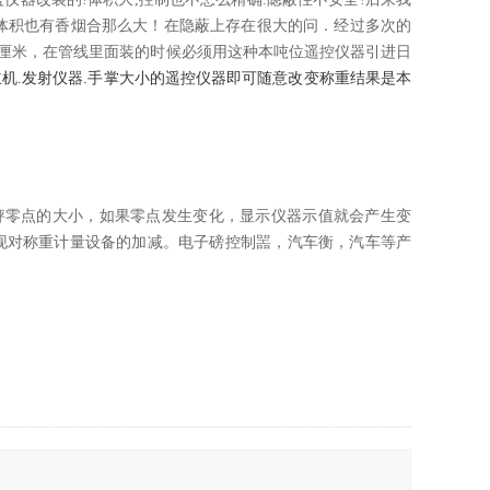
*体积也有香烟合那么大！在隐蔽上存在很大的问．经过多次的
.5厘米，在管线里面装的时候必须用这种本吨位遥控仪器引进日
主机.发射仪器.手掌大小的遥控仪器即可随意改变称重结果是本
秤零点的大小，如果零点发生变化，显示仪器示值就会产生变
现对称重计量设备的加减。电子磅控制噐，汽车衡，汽车等产