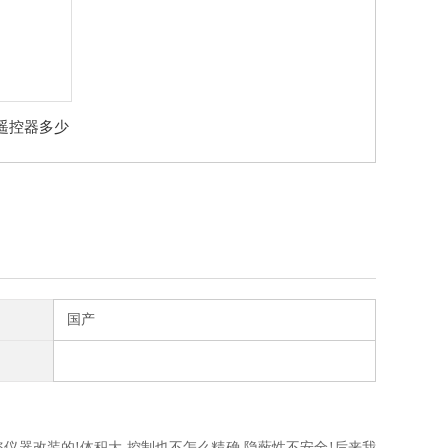
遥控器多少
国产
仪器改装的!体积大,控制也不怎么精确.隐蔽性不安全!后来我