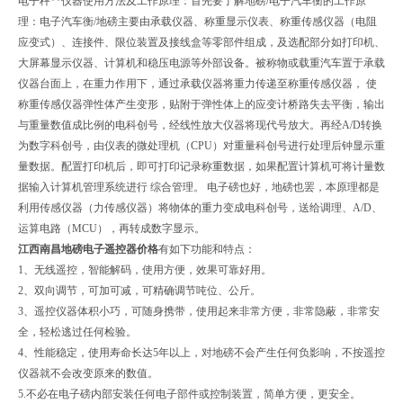
电子秤**仪器使用方法及工作原理：首先要了解地磅/电子汽车衡的工作原
理：电子汽车衡/地磅主要由承载仪器、称重显示仪表、称重传感仪器（电阻
应变式）、连接件、限位装置及接线盒等零部件组成，及选配部分如打印机、
大屏幕显示仪器、计算机和稳压电源等外部设备。被称物或载重汽车置于承载
仪器台面上，在重力作用下，通过承载仪器将重力传递至称重传感仪器， 使
称重传感仪器弹性体产生变形，贴附于弹性体上的应变计桥路失去平衡，输出
与重量数值成比例的电科创号，经线性放大仪器将现代号放大。再经A/D转换
为数字科创号，由仪表的微处理机（CPU）对重量科创号进行处理后钟显示重
量数据。配置打印机后，即可打印记录称重数据，如果配置计算机可将计量数
据输入计算机管理系统进行 综合管理。 电子磅也好，地磅也罢，本原理都是
利用传感仪器（力传感仪器）将物体的重力变成电科创号，送给调理、A/D、
运算电路（MCU），再转成数字显示。
江西南昌地磅电子遥控器价格
有如下功能和特点：
1、无线遥控，智能解码，使用方便，效果可靠好用。
2、双向调节，可加可减，可精确调节吨位、公斤。
3、遥控仪器体积小巧，可随身携带，使用起来非常方便，非常隐蔽，非常安
全，轻松逃过任何检验。
4、性能稳定，使用寿命长达5年以上，对地磅不会产生任何负影响，不按遥控
仪器就不会改变原来的数值。
5.不必在电子磅内部安装任何电子部件或控制装置，简单方便，更安全。