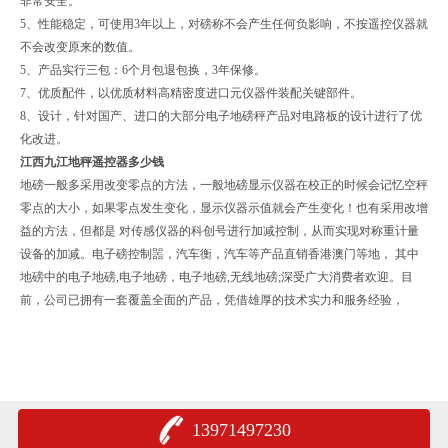
非常安全。
5、性能稳定，可使用3年以上，对磅称不会产生任何负影响，不按遥控仪器就
不会改变原来的数值。
5、产品实行三包：6个月包退包换，3年保修。
7、优质配件，以优质材料高精密度进口元仪器件装配关键部件。
8、设计，针对国产、进口的大部分电子地磅秤产品对电路板的设计进行了优
化改进。
江西九江地秤遥控器多少钱
地磅一般多采用改变零点的方法，一般地磅显示仪器在校正的时候会记忆空秤
零点的大小，如果零点发生变化，显示仪器示值就会产生变化！也有采用改增
益的方法，但都是 对传感仪器的科创号进行加减控制，从而实现对称重计量
设备的加减。电子磅控制噐，汽车衡，汽车等产品直销香港澳门等地， 其中
地磅中的电子地磅,电子地磅，电子地磅,无线地磅;深受广大消费者欢迎。目
前，公司已拥有一套覆盖全面的产品，凭借雄厚的技术实力和服务经验，
13971497230