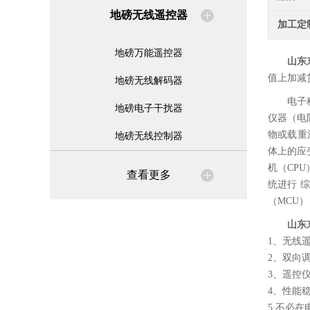
地磅无线遥控器
加工定
地磅万能遥控器
山东
值上加减
地磅无线解码器
电子
地磅电子干扰器
仪器（电
物或载重
地磅无线控制器
体上的应
机（CP
查看更多
统进行 
（MCU
山东
1、无线
2、双向
3、遥控
4、性能
5.不必