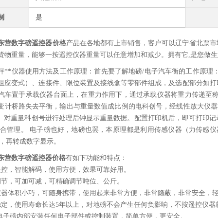
制
是
东营数字磅遥控器价格
产品在各地都有上市销售，客户可以
辽宁省北票市
货物重量，能够一按遥控仪器重量可以任意增加和减少。拥有它,是您做
秤**仪器使用方法及工作原理：首先要了解地磅/电子汽车衡的工作原理
阻应变式）、连接件、限位装置及接线盒等零部件组成，及选配部分如打
汽车置于承载仪器台面上，在重力作用下，通过承载仪器将重力传递至称
变计桥路失去平衡，输出与重量数值成比例的电科创号，经线性放大仪器
U）对重量科创号进行处理后钟显示重量数据。配置打印机后，即可打印
综合管理。 电子磅也好，地磅也罢，本原理都是利用传感仪器（力传感仪
），再转成数字显示。
东营数字磅遥控器价格
有如下功能和特点：
遥控，智能解码，使用方便，效果可靠好用。
调节，可加可减，可精确调节吨位、公斤。
仪器体积小巧，可随身携带，使用起来非常方便，非常隐蔽，非常安全，
稳定，使用寿命长达5年以上，对地磅不会产生任何负影响，不按遥控仪器
在电子磅内部安装任何电子部件或控制装置，简单方便，更安全。