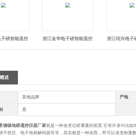
电子磅智能遥控
浙江金华电子磅智能遥控
浙江绍兴电子
器厂家
器厂家
器厂
概述
其他品牌
产地
制
是
景德镇地磅遥控仪器厂家
就是一种改变过磅重量的装置,它有许多叫法如
磅干扰仪、电子地称解码器等等，其实都是一种东西，即可以改变称重数