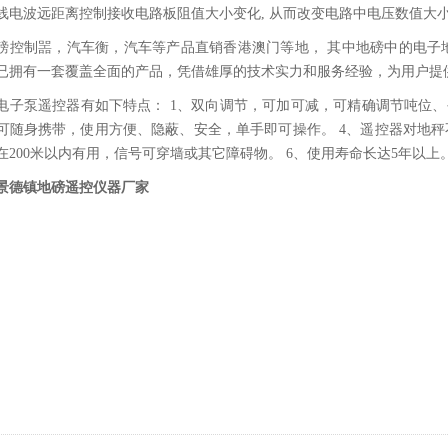
线电波远距离控制接收电路板阻值大小变化, 从而改变电路中电压数值大小
磅控制噐，汽车衡，汽车等产品直销香港澳门等地， 其中地磅中的电子地
已拥有一套覆盖全面的产品，凭借雄厚的技术实力和服务经验，为用户提
电子泵遥控器有如下特点： 1、双向调节，可加可减，可精确调节吨位、
可随身携带，使用方便、隐蔽、安全，单手即可操作。 4、遥控器对地秤
在200米以内有用，信号可穿墙或其它障碍物。 6、使用寿命长达5年以上
景德镇地磅遥控仪器厂家