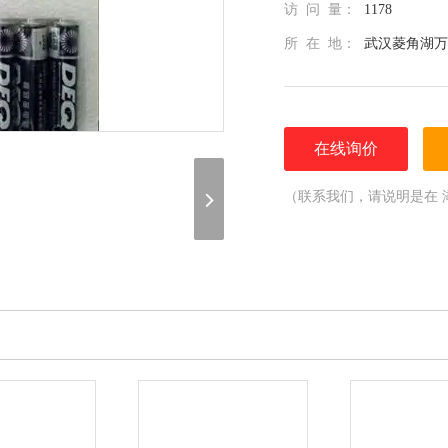
访 问 量：
1178
所 在 地：
武汉菱角湖万
在线询价
（联系我们，请说明是在 