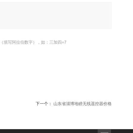
（填写阿拉伯数字），如：三加四=7
下一个：
山东省淄博地磅无线遥控器价格