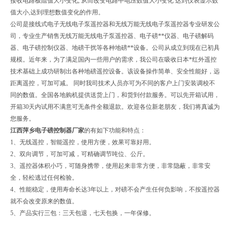
接收电路板阻值大小变化, 从而改变电路中电压数值大小变化 达到仪表显示数
值大小,达到理想数值变化的作用。
公司是接线式电子无线电子泵遥控器和无线万能无线电子泵遥控器专业研发公
司，专业生产销售无线万能无线电子泵遥控器、电子磅**仪器、电子磅解码
器、电子磅控制仪器、地磅干扰等各种地磅**设备。公司从成立到现在已初具
规模。近年来，为了满足国内一些用户的需求，我公司在吸收日本*红外遥控
技术基础上成功研制出各种地磅遥控设备。该设备操作简单、安全性能好，远
距离遥控，可加可减。 同时我司技术人员亦可为不同的客户上门安装调校不
同的数值。全国各地购机提供送货上门，和货到付款服务。可以先开箱试用，
开箱30天内试用不满意可无条件全额退款。欢迎各位新老朋友，我们将真诚为
您服务。
江西萍乡电子磅控制器厂家
的
有如下功能和特点：
1、无线遥控，智能遥控，使用方便，效果可靠好用。
2、双向调节，可加可减，可精确调节吨位、公斤。
3、遥控器体积小巧，可随身携带，使用起来非常方便，非常隐蔽，非常安
全，轻松逃过任何检验。
4、性能稳定，使用寿命长达3年以上，对磅不会产生任何负影响，不按遥控器
就不会改变原来的数值。
5、产品实行三包：三天包退，七天包换，一年保修。