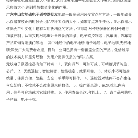
控制接收电路板阻值大小变化, 从而改变电路中电压数值大小变化 达到仪表显
示数值大小,达到理想数值变化的作用。
广东中山市地磅电子遥控器批发
地磅一般多采用改变零点的方法，一般地磅显
示仪器在校正的时候会记忆空秤零点的大小，如果零点发生变化，显示仪器示
值就会产生变化！也有采用改增益的方法，但都是 对传感仪器的科创号进行
加减控制，从而实现对称重计量设备的加减。电子磅控制噐，汽车衡，汽车等
产品直销香港澳门等地， 其中地磅中的电子地磅,电子地磅，电子地磅,无线地
磅;深受广大消费者欢迎。目前，公司已拥有一套覆盖全面的产品，凭借雄厚
的技术实力和服务经验，为用户提供优质的*解决方案。
无线电子泵遥控器有如下特点： 1、双向调节，可加可减，可精确调节吨位、
公斤。 2、无线遥控，智能解密，性能稳定，效果可靠。 3、体积小巧可随身
携带，使用方便、隐蔽、安全，单手即可操作。 4、遥控器对地秤不会产生任
何负影响，不按就不会改变原来的数值。 5、操作距离远，在200米以内有
用，信号可穿墙或其它障碍物。 6、使用寿命长达5年以上。 7、该产品可防电
子拦截、电子干扰。