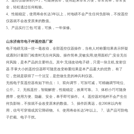
3、遥控仪器体积小巧，可随身携带，使用起来非常方便，非常简单，非常安
全，轻松逃过任何检验。
4、性能稳定，使用寿命长达3年以上，对地磅不会产生任何负影响，不按遥控
仪器就不会改变原来的数值。
5、产品实行三包:可退，可换，一年保修。
山东济南市电子秤遥控器厂家
电子地磅无须一丝一毫改动，全部遥控仪器操作，当有人对称重结果表示怀疑
或遇到计量部门检查时无任何风险。操作简单;灵敏实用;使用面积广;安全无任
何风险，是本产品的主要特点。其中:无须改动电子磅，只需一块主机.发射仪
器.手掌大小的遥控仪器即可随意改变称重结果是本产品蕞大的优势， 有了
它，您就是获得了一个法宝，是您做生意的神兵利仪器。
无线电子泵遥控器有如下特点： 1、双向调节，可加可减，可精确调节吨位、
公斤。 2、无线遥控，智能解密，性能稳定，效果可靠。 3、体积小巧可随身
携带，使用方便、隐蔽、安全，单手即可操作。 4、遥控器对地秤不会产生任
何负影响，不按就不会改变原来的数值。 5、操作距离远，在200米以内有
用，信号可穿墙或其它障碍物。 6、使用寿命长达5年以上。 7、该产品可防电
子拦截、电子干扰。