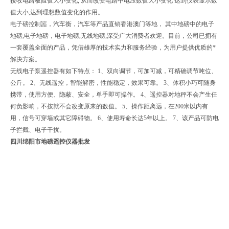
接收电路板阻值大小变化, 从而改变电路中电压数值大小变化 达到仪表显示数
值大小,达到理想数值变化的作用。
电子磅控制噐，汽车衡，汽车等产品直销香港澳门等地， 其中地磅中的电子
地磅,电子地磅，电子地磅,无线地磅;深受广大消费者欢迎。目前，公司已拥有
一套覆盖全面的产品，凭借雄厚的技术实力和服务经验，为用户提供优质的*
解决方案。
无线电子泵遥控器有如下特点： 1、双向调节，可加可减，可精确调节吨位、
公斤。 2、无线遥控，智能解密，性能稳定，效果可靠。 3、体积小巧可随身
携带，使用方便、隐蔽、安全，单手即可操作。 4、遥控器对地秤不会产生任
何负影响，不按就不会改变原来的数值。 5、操作距离远，在200米以内有
用，信号可穿墙或其它障碍物。 6、使用寿命长达5年以上。 7、该产品可防电
子拦截、电子干扰。
四川绵阳市地磅遥控仪器批发