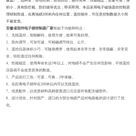
覆盖广、品种全，自动控制，自动归位，操作简单，性能稳定，质量可靠，体
积小，具有防拦截、防扫描等优点，即买即用。本品采用电子磁场遥控控制原
理研制而成，在离地磅200米内任何位置，遥控操作，可任意控制数据大小而
不被发觉。
安徽省宿州电子磅控制器厂家
有如下功能和特点：
1、无线遥控，智能解码，使用方便，效果可靠好用。
2、双向调节，可加可减，可精确调节吨位、公斤。
3、遥控仪器体积小巧，可随身携带，使用起来非常方便，非常隐蔽，非常安
全，轻松逃过任何检验。
4、性能稳定，使用寿命长达5年以上，对地磅不会产生任何负影响，不按遥控
仪器就不会改变原来的数值。
5、产品实行三包：可退，可换，2年保修。
6、在距离电子磅秤在200米以内可以无线遥控。
7、优质配件，以优质材料高精密度进口元仪器件装配关键部件。
8、设计优化，针对国产、进口的大部分地磅产品对电路板的设计进行了优
化。