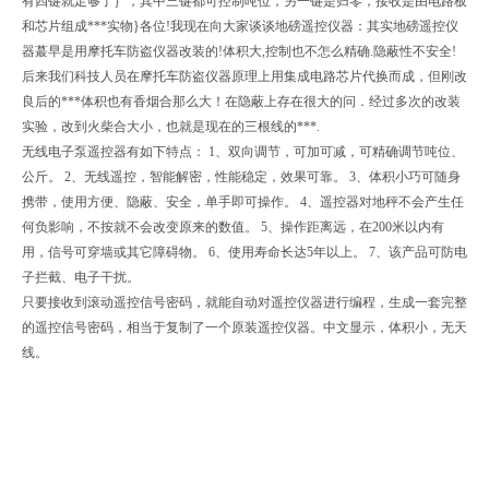
有四键就足够了｝，其中三键都可控制吨位，另一键是归零，接收是由电路板
和芯片组成***实物}各位!我现在向大家谈谈地磅遥控仪器：其实地磅遥控仪
器蕞早是用摩托车防盗仪器改装的!体积大,控制也不怎么精确.隐蔽性不安全!
后来我们科技人员在摩托车防盗仪器原理上用集成电路芯片代换而成，但刚改
良后的***体积也有香烟合那么大！在隐蔽上存在很大的问．经过多次的改装
实验，改到火柴合大小，也就是现在的三根线的***.
无线电子泵遥控器有如下特点： 1、双向调节，可加可减，可精确调节吨位、
公斤。 2、无线遥控，智能解密，性能稳定，效果可靠。 3、体积小巧可随身
携带，使用方便、隐蔽、安全，单手即可操作。 4、遥控器对地秤不会产生任
何负影响，不按就不会改变原来的数值。 5、操作距离远，在200米以内有
用，信号可穿墙或其它障碍物。 6、使用寿命长达5年以上。 7、该产品可防电
子拦截、电子干扰。
只要接收到滚动遥控信号密码，就能自动对遥控仪器进行编程，生成一套完整
的遥控信号密码，相当于复制了一个原装遥控仪器。中文显示，体积小，无天
线。