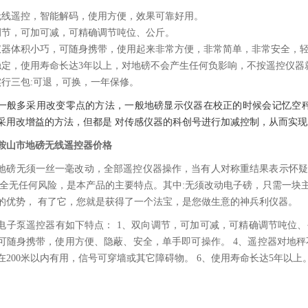
无线遥控，智能解码，使用方便，效果可靠好用。
调节，可加可减，可精确调节吨位、公斤。
仪器体积小巧，可随身携带，使用起来非常方便，非常简单，非常安全，
稳定，使用寿命长达3年以上，对地磅不会产生任何负影响，不按遥控仪器
实行三包:可退，可换，一年保修。
一般多采用改变零点的方法，一般地磅显示仪器在校正的时候会记忆空
采用改增益的方法，但都是 对传感仪器的科创号进行加减控制，从而实
鞍山市地磅无线遥控器价格
地磅无须一丝一毫改动，全部遥控仪器操作，当有人对称重结果表示怀疑
安全无任何风险，是本产品的主要特点。其中:无须改动电子磅，只需一块
的优势， 有了它，您就是获得了一个法宝，是您做生意的神兵利仪器。
电子泵遥控器有如下特点： 1、双向调节，可加可减，可精确调节吨位、
可随身携带，使用方便、隐蔽、安全，单手即可操作。 4、遥控器对地秤
在200米以内有用，信号可穿墙或其它障碍物。 6、使用寿命长达5年以上