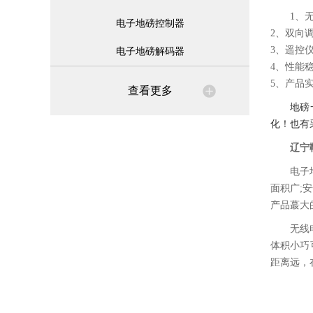
1、
电子地磅控制器
2、双向
3、遥控
电子地磅解码器
4、性能
5、产品
查看更多
地磅
化！也有
辽宁
电子
面积广;
产品蕞大
无线
体积小巧
距离远，