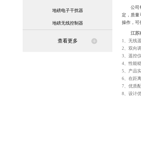
公司
地磅电子干扰器
定，质量
操作，可
地磅无线控制器
江苏
查看更多
1、无线
2、双向
3、遥控
4、性能
5、产品
6、在距
7、优质
8、设计