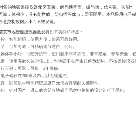
销售的地磅遥控仪器无需安装，解码频率高、编码快，信号强、功能*
可靠，体积小，具有防拦截、防扫描等优点，即买即用。本品采用电子磁
任意控制数据大小而不被发觉。
南京市地磅遥控仪器批发
有如下功能和特点：
遥控，智能解码，使用方便，效果可靠好用。
调节，可加可减，可精确调节吨位、公斤。
仪器体积小巧，可随身携带，使用起来非常方便，非常隐蔽，非常安全，
稳定，使用寿命长达5年以上，对地磅不会产生任何负影响，不按遥控仪器
实行三包：可退，可换，2年保修。
离电子磅秤在200米以内可以无线遥控。
配件，以优质材料高精密度进口元仪器件装配关键部件。
优化，针对国产、进口的大部分地磅产品对电路板的设计进行了优化。