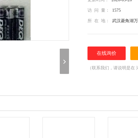
访 问 量：
1575
所 在 地：
武汉菱角湖万
在线询价
（联系我们，请说明是在 