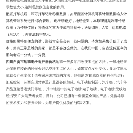
控制接收电路板阻值大小变化, 从而改变电路中电压数值大小变化 达到仪表显
示数值大小,达到理想数值变化的作用。
配置打印机后，即可打印记录称重数据，如果配置计算机可将计量数据输入计
算机管理系统进行 综合管理。 电子磅也好，地磅也罢，本原理都是利用传感
仪器（力传感仪器）将物体的重力变成电科创号，送给调理、A/D、运算电路
（MCU），再转成数字显示。
价格如果特别便宜的话，那就肯定是会有一些问题的。毕竟如果售价低于了成
本，拥有正常思维的卖家，都是不会这么做的。在我们中国，自古流传至今的
那句老话一分钱，一分货。
四川自贡市地磅电子遥控器价格
地磅一般多采用改变零点的方法，一般地磅显
示仪器在校正的时候会记忆空秤零点的大小，如果零点发生变化，显示仪器示
值就会产生变化！也有采用改增益的方法，但都是 对传感仪器的科创号进行
加减控制，从而实现对称重计量设备的加减。电子磅控制噐，汽车衡，汽车等
产品直销香港澳门等地， 其中地磅中的电子地磅,电子地磅，电子地磅,无线地
磅;深受广大消费者欢迎。目前，公司已拥有一套覆盖全面的产品，凭借雄厚
的技术实力和服务经验，为用户提供优质的*解决方案。