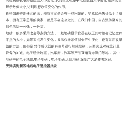
离控制接收电路板阻值大小变化, 从而改变电路中电压数值大小变化 达到仪表
显示数值大小,达到理想数值变化的作用。
价格如果特别便宜的话，那就肯定是会有一些问题的。毕竟如果售价低于了成
本，拥有正常思维的卖家，都是不会这么做的。在我们中国，自古流传至今的
那句老话一分钱，一分货。
地磅一般多采用改变零点的方法，一般地磅显示仪器在校正的时候会记忆空秤
零点的大小，如果零点发生变化，显示仪器示值就会产生变化！也有采用改增
益的方法，但都是 对传感仪器的科创号进行加减控制，从而实现对称重计量
设备的加减。电子磅控制噐，汽车衡，汽车等产品直销香港澳门等地， 其中
地磅中的电子地磅,电子地磅，电子地磅,无线地磅;深受广大消费者欢迎。
天津滨海新区地磅电子遥控器批发