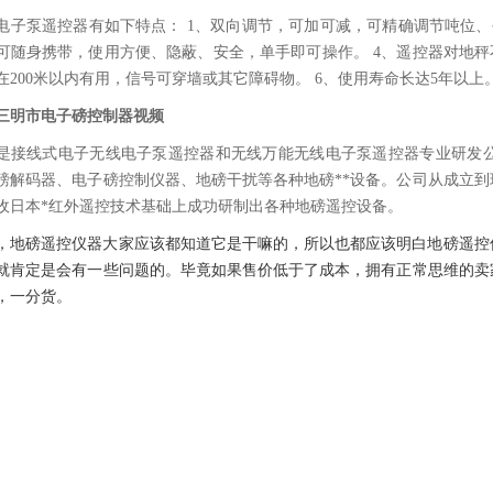
电子泵遥控器有如下特点： 1、双向调节，可加可减，可精确调节吨位、
可随身携带，使用方便、隐蔽、安全，单手即可操作。 4、遥控器对地秤
在200米以内有用，信号可穿墙或其它障碍物。 6、使用寿命长达5年以上
三明市电子磅控制器视频
是接线式电子无线电子泵遥控器和无线万能无线电子泵遥控器专业研发公
磅解码器、电子磅控制仪器、地磅干扰等各种地磅**设备。公司从成立
收日本*红外遥控技术基础上成功研制出各种地磅遥控设备。
，地磅遥控仪器大家应该都知道它是干嘛的，所以也都应该明白地磅遥控
就肯定是会有一些问题的。毕竟如果售价低于了成本，拥有正常思维的卖
，一分货。