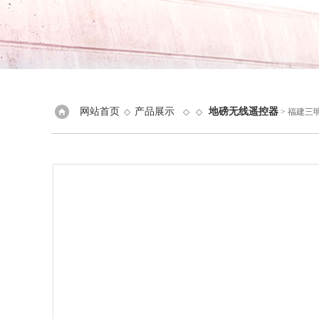
网站首页
产品展示
地磅无线遥控器
◇
◇ ◇
> 福建三