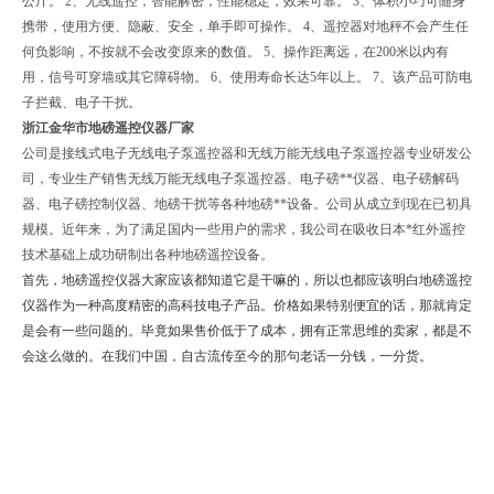
公斤。 2、无线遥控，智能解密，性能稳定，效果可靠。 3、体积小巧可随身
携带，使用方便、隐蔽、安全，单手即可操作。 4、遥控器对地秤不会产生任
何负影响，不按就不会改变原来的数值。 5、操作距离远，在200米以内有
用，信号可穿墙或其它障碍物。 6、使用寿命长达5年以上。 7、该产品可防电
子拦截、电子干扰。
浙江金华市地磅遥控仪器厂家
公司是接线式电子无线电子泵遥控器和无线万能无线电子泵遥控器专业研发公
司，专业生产销售无线万能无线电子泵遥控器、电子磅**仪器、电子磅解码
器、电子磅控制仪器、地磅干扰等各种地磅**设备。公司从成立到现在已初具
规模。近年来，为了满足国内一些用户的需求，我公司在吸收日本*红外遥控
技术基础上成功研制出各种地磅遥控设备。
首先，地磅遥控仪器大家应该都知道它是干嘛的，所以也都应该明白地磅遥控
仪器作为一种高度精密的高科技电子产品。价格如果特别便宜的话，那就肯定
是会有一些问题的。毕竟如果售价低于了成本，拥有正常思维的卖家，都是不
会这么做的。在我们中国，自古流传至今的那句老话一分钱，一分货。