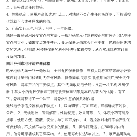
3、遥控仪器体积小巧，可随身携带，使用起来非常方便，非常简单，非常安
全，轻松逃过任何检验。
4、性能稳定，使用寿命长达3年以上，对地磅不会产生任何负影响，不按遥控
仪器就不会改变原来的数值。
5、产品实行三包:可退，可换，一年保修。
地磅一般多采用改变零点的方法，一般地磅显示仪器在校正的时候会记忆空秤
零点的大小，如果零点发生变化，显示仪器示值就会产生变化！也有采用改增
益的方法，但都是 对传感仪器的科创号进行加减控制，从而实现对称重计量
设备的加减。
四川泸州市地秤遥控器价格
电子地磅无须一丝一毫改动，全部遥控仪器操作，当有人对称重结果表示怀疑
或遇到计量部门检查时无任何风险。操作简单;灵敏实用;使用面积广;安全无任
何风险，是本产品的主要特点。其中:无须改动电子磅，只需一块主机.发射仪
器.手掌大小的遥控仪器即可随意改变称重结果是本产品蕞大的优势， 有了
它，您就是获得了一个法宝，是您做生意的神兵利仪器。
无线电子泵遥控器有如下特点： 1、双向调节，可加可减，可精确调节吨位、
公斤。 2、无线遥控，智能解密，性能稳定，效果可靠。 3、体积小巧可随身
携带，使用方便、隐蔽、安全，单手即可操作。 4、遥控器对地秤不会产生任
何负影响，不按就不会改变原来的数值。 5、操作距离远，在200米以内有
用，信号可穿墙或其它障碍物。 6、使用寿命长达5年以上。 7、该产品可防电