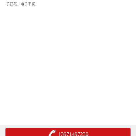
子拦截、电子干扰。
13971497230