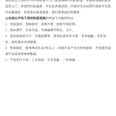
我司技术人员亦可为不同的客户上门安装调校不同的数值。全国各地购机提供
送货上门，和货到付款服务。可以先开箱试用，开箱30天内试用不满意可无条
件全额退款。欢迎各位新老朋友，我们将真诚为您服务。
山东烟台市电子磅控制器视频
的
有如下功能和特点：
1、无线遥控，智能遥控，使用方便，效果可靠好用。
2、双向调节，可加可减，可精确调节吨位、公斤。
3、遥控器体积小巧，可随身携带，使用起来非常方便，非常隐蔽，非常安
全，轻松逃过任何检验。
4、性能稳定，使用寿命长达3年以上，对磅不会产生任何负影响，不按遥控器
就不会改变原来的数值。
5、产品实行三包：三天包退，七天包换，一年保修。